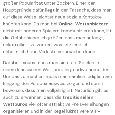
großer Popularität unter Zockern. Einer der
Hauptgründe dafür liegt in der Tatsache, dass man
auf diese Weise leichter neue soziale Kontakte
knüpfen kann. Da man bei
Online-Wettanbietern
nicht mit anderen Spielern kommunizieren kann, ist
die Gefahr sicherlich größer, dass man anfängt,
unkotrolliert zu zocken, was letztendlich
unheimlich hohe Verluste verursachen kann.
Darüber hinaus muss man sich fürs Spielen in
einem klassischen Wettbüro nirgendwo anmelden.
Um das zu machen, muss man nämlich lediglich am
Eingang den Personalausweis zeigen und somit
beweisen, dass man volljährig ist. Natürlich gilt es
auch zu erwähnen, dass die
traditionellen
Wettbüros
viel öfter attraktive Preisverleihungen
organisieren und in der Regel lukrativere
VIP-