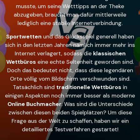
musste, um seine Wetttipps an der Theke
abzugeben, braucht man dafür mittlerweile
lediglich eine stabile Internetverbindung.
Sportwetten
und das Glücksspiel generell haben
sich in den letzten Jahren nämlich immer mehr ins
Internet verlagert, sodass die
klassischen
Wettbüros
eine echte Seltenheit geworden sind.
Doch das bedeutet nicht, dass diese legendären
Orte völlig vom Bildschirm verschwunden sind.
Tatsächlich sind
traditionelle Wettbüros
in
einigen Aspekten noch immer besser als moderne
Online Buchmacher
. Was sind die Unterschiede
zwischen diesen beiden Spielplätzen? Um diese
Frage aus der Welt zu schaffen, haben wir ein
detailliertes Testverfahren gestartet!