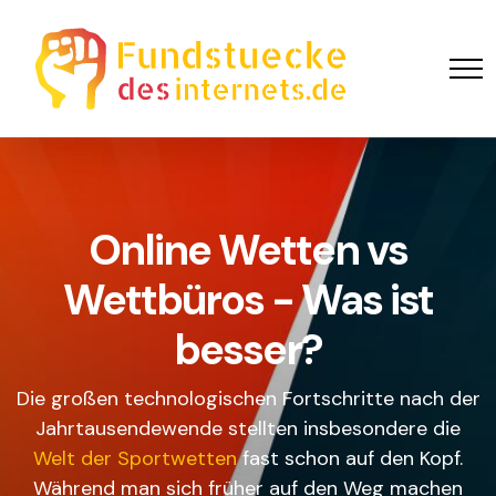
Online Wetten vs
Wettbüros - Was ist
besser?
Die großen technologischen Fortschritte nach der
Jahrtausendewende stellten insbesondere die
Welt der Sportwetten
fast schon auf den Kopf.
Während man sich früher auf den Weg machen