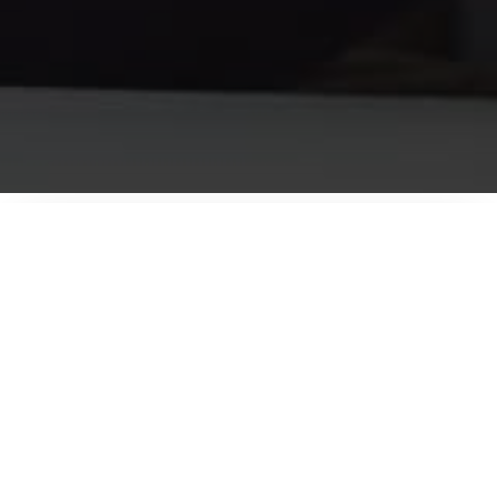
Stehen Sie auf
Sport
? Suchen Sie nach
Informationen aus dieser Welt, um keinen
der neuen Trends zu verpassen? In diesem
Fall dürfen Sie diese Seite auf gar keinen Fall
überspringen. Wir sind selbst eine Gruppe
leidenschaftlicher
Sportfans
wie
Fußballfans und insbesondere
Bundesliga-
Event
, Tennis, Basketball, MMA - es dauerte